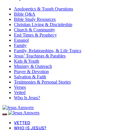
Apologetics & Tough Questions
Bible Q&A
Bible Study Resources
Christian Living & Discipleship
Church & Community
End Times & Prophecy
Espanol
Family
Family, Relationships, & Life Topics
Jesus’ Teachings & Parables
Kids & Youth
Ministry & Outreach
Prayer & Devotion
Salvation & Faith
Testimonies & Personal Stories
Verses
Vetted
Who Is Jesus?
VETTED
WHO IS JESUS?