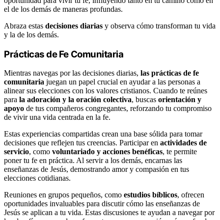
oportunidad para vivir tu fe, influyendo tanto en tu camino como en
el de los demás de maneras profundas.
Abraza estas
decisiones diarias
y observa cómo transforman tu vida
y la de los demás.
Prácticas de Fe Comunitaria
Mientras navegas por las decisiones diarias,
las prácticas de fe
comunitaria
juegan un papel crucial en ayudar a las personas a
alinear sus elecciones con los valores cristianos. Cuando te reúnes
para
la adoración y la oración colectiva
, buscas
orientación y
apoyo
de tus compañeros congregantes, reforzando tu compromiso
de vivir una vida centrada en la fe.
Estas experiencias compartidas crean una base sólida para tomar
decisiones que reflejen tus creencias. Participar en
actividades de
servicio
, como
voluntariado y acciones benéficas
, te permite
poner tu fe en práctica. Al servir a los demás, encarnas las
enseñanzas de Jesús, demostrando amor y compasión en tus
elecciones cotidianas.
Reuniones en grupos pequeños, como
estudios bíblicos
, ofrecen
oportunidades invaluables para discutir cómo las enseñanzas de
Jesús se aplican a tu vida. Estas discusiones te ayudan a navegar por