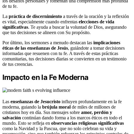
los desafíos personales y fomentan una comprensión más profunda
de tu fe.
La
práctica de discernimiento
a través de la oración y la reflexión
es vital, especialmente cuando enfrentas
elecciones de vida
significativas
. Te ayuda a buscar la voluntad de Dios, asegurando
que tus decisiones se alineen con Su propósito.
Por último, los sermones a menudo destacan las
implicaciones
éticas de las enseñanzas de Jesús
, guiándote a tomar decisiones
informadas que resuenen con tu fe. A través de estas prácticas
comunitarias, tus decisiones diarias se convierten en un testimonio
de tus creencias.
Impacto en la Fe Moderna
Las
enseñanzas de Jesucristo
influyen profundamente en la fe
moderna, guiando la
brújula moral
de miles de millones de
cristianos hoy en día. Sus mensajes sobre
amor, perdón y
salvación
continúan dando forma a los marcos éticos en todo el
mundo. Esto se refleja en
observancias religiosas significativas
como la Navidad y la Pascua, que no solo celebran su vida y
resurrección, sino que también refuerzan los principios centrales de