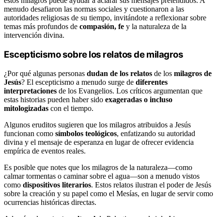
estos milagros puede ayudar a aclarar sus mensajes pretendidos. A
menudo desafiaron las normas sociales y cuestionaron a las
autoridades religiosas de su tiempo, invitándote a reflexionar sobre
temas más profundos de
compasión, fe
y la naturaleza de la
intervención divina.
Escepticismo sobre los relatos de milagros
¿Por qué algunas personas
dudan de los relatos
de los
milagros de
Jesús
? El escepticismo a menudo surge de
diferentes
interpretaciones
de los Evangelios. Los críticos argumentan que
estas historias pueden haber sido
exageradas o incluso
mitologizadas
con el tiempo.
Algunos eruditos sugieren que los milagros atribuidos a Jesús
funcionan como
símbolos teológicos
, enfatizando su autoridad
divina y el mensaje de esperanza en lugar de ofrecer evidencia
empírica de eventos reales.
Es posible que notes que los milagros de la naturaleza—como
calmar tormentas o caminar sobre el agua—son a menudo vistos
como
dispositivos literarios
. Estos relatos ilustran el poder de Jesús
sobre la creación y su papel como el Mesías, en lugar de servir como
ocurrencias históricas directas.