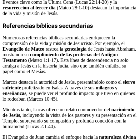
Eventos clave como la Última Cena (Lucas 22:14-20) y la
resurrección al tercer día
(Mateo 28:1-10) destacan la importancia
de la vida y misión de Jesús.
Referencias bíblicas secundarias
Numerosas referencias bíblicas secundarias enriquecen la
comprensión de la vida y misión de Jesucristo. Por ejemplo, el
Evangelio de Mateo
rastrea la
genealogía
de Jesús hasta Abraham,
mostrando su
cumplimiento de las profecías del Antiguo
Testamento
(Mateo 1:1-17). Esta línea de descendencia no solo
arraiga a Jesús en la historia judía, sino que también enfatiza su
papel como el Mesías.
Marcos destaca la autoridad de Jesús, presentándolo como el
siervo
sufriente
profetizado en Isaías. A través de sus
milagros y
enseñanzas
, se puede ver el profundo impacto que tuvo en quienes
lo rodeaban (Marcos 10:45).
Mientras tanto, Lucas ofrece un relato conmovedor del
nacimiento
de Jesús
, incluyendo la visita de los pastores y su presentación en el
Templo, subrayando su compasión y profunda conexión con la
humanidad (Lucas 2:1-40).
El Evangelio de Juan cambia el enfoque hacia la
naturaleza divina