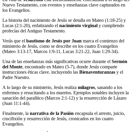
Nuevo Testamento, con eventos y enseñanzas clave capturados en
los Evangelios.
La historia del nacimiento de Jesús se detalla en Mateo (1:18-25) y
Lucas (2:1-20), enfatizando el
nacimiento virginal
y cumpliendo
profecías del Antiguo Testamento.
Verás que el
bautismo de Jesús por Juan
marca el comienzo del
ministerio de Jesús, como se describe en los cuatro Evangelios
(Mateo 3:13-17, Marcos 1:9-11, Lucas 3:21-22, Juan 1:29-34).
Una de las enseñanzas más significativas ocurre durante el
Sermón
del Monte
, encontrado en Mateo (5-7), donde Jesús comparte
instrucciones éticas clave, incluyendo las
Bienaventuranzas
y el
Padre Nuestro.
A lo largo de su ministerio, Jesús realiza
milagros
, sanando a los
enfermos y resucitando a los muertos. Ejemplos notables incluyen la
sanación del paralítico (Marcos 2:1-12) y la resurrección de Lázaro
(Juan 11:1-44).
Finalmente, la
narrativa de la Pasión
encapsula el arresto, juicio,
crucifixión y resurrección de Jesús, cronicados en los cuatro
Evangelios.