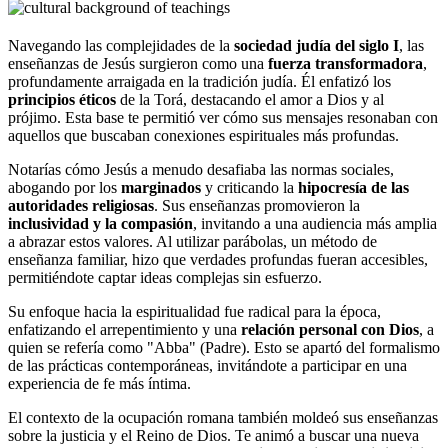
Navegando las complejidades de la
sociedad judía del siglo I
, las
enseñanzas de Jesús surgieron como una
fuerza transformadora
,
profundamente arraigada en la tradición judía. Él enfatizó los
principios éticos
de la Torá, destacando el amor a Dios y al
prójimo. Esta base te permitió ver cómo sus mensajes resonaban con
aquellos que buscaban conexiones espirituales más profundas.
Notarías cómo Jesús a menudo desafiaba las normas sociales,
abogando por los
marginados
y criticando la
hipocresía de las
autoridades religiosas
. Sus enseñanzas promovieron la
inclusividad y la compasión
, invitando a una audiencia más amplia
a abrazar estos valores. Al utilizar parábolas, un método de
enseñanza familiar, hizo que verdades profundas fueran accesibles,
permitiéndote captar ideas complejas sin esfuerzo.
Su enfoque hacia la espiritualidad fue radical para la época,
enfatizando el arrepentimiento y una
relación personal con Dios
, a
quien se refería como "Abba" (Padre). Esto se apartó del formalismo
de las prácticas contemporáneas, invitándote a participar en una
experiencia de fe más íntima.
El contexto de la ocupación romana también moldeó sus enseñanzas
sobre la justicia y el Reino de Dios. Te animó a buscar una nueva